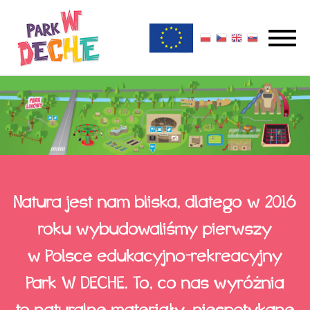
Główna
Przejdź
nawigac
do
treści
Natura jest nam bliska, dlatego w 2016
roku wybudowaliśmy pierwszy
w Polsce edukacyjno-rekreacyjny
Park W DECHE. To, co nas wyróżnia