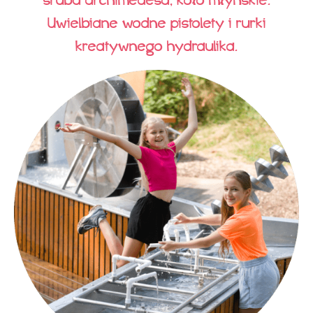
śruba archimedesa, koło młyńskie.
Uwielbiane wodne pistolety i rurki
kreatywnego hydraulika.